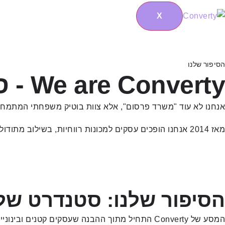
X
הסיפור שלנו
We are Converty - סוכנות שיווק דיגיטלי שמדברת בתוצאות
אנחנו לא עוד "משרד פרסום", אלא צוות בוטיק משפחתי המתמח
מאז 2014 אנחנו הופכים עסקים למכונות רווחיות, בשילוב מתודולוגיות של ענקיות הטכנולוגיה ויחס אישי וחם.
הסיפור שלנו: סטנדרט של
המסע של Converty התחיל מתוך ההבנה שעסקים קטנים ובינוניים זקוקים ליותר מרק "קמפיין בפייסבוק". הם זקוקים לפרטנר.